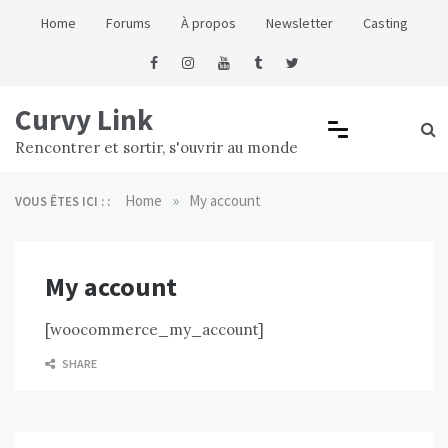
Skip
Home
Forums
À propos
Newsletter
Casting
to
content
Curvy Link
Rencontrer et sortir, s'ouvrir au monde
»
Home
My account
VOUS ÊTES ICI : :
My account
[woocommerce_my_account]
SHARE