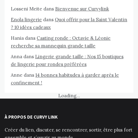
Losseni Meite
dans
Bienvenue sur Curvylink
Enola lingerie
dans
Quoi offrir pour la Saint Valentin
? 10 idées cadeaux
Hania
dans
Casting ronde : Octavie & Léonie
recherche sa mannequin grande taille
Anna
dans
Lingerie grande taille : Nos 15 boutiques
de lingerie pour rondes préférées
Anne
dans
14 bonnes habitudes à garder après le
confinement !
Loading...
À PROPOS DE CURVY LINK
Créer du lien, discuter, se rencontrer, sortir, être plus fort
ensemble et s’ouvrir au monde.