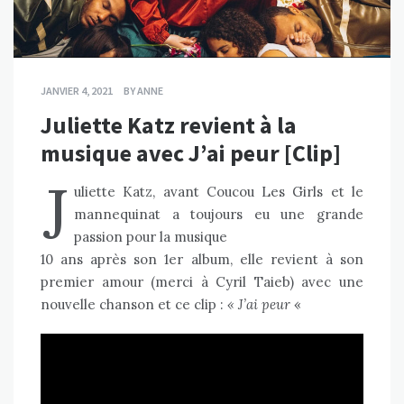
JANVIER 4, 2021
BY
ANNE
Juliette Katz revient à la
musique avec J’ai peur [Clip]
J
uliette Katz, avant Coucou Les Girls et le
mannequinat a toujours eu une grande
passion pour la musique
10 ans après son 1er album, elle revient à son
premier amour (merci à
Cyril Taieb
) avec une
nouvelle
chanson
et ce clip :
« J’ai peur
«