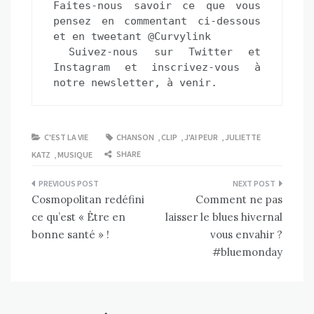
Faites-nous savoir ce que vous 
pensez en commentant ci-dessous 
et en tweetant @Curvylink 
 Suivez-nous sur 
Twitter
 et
Instagram
 et 
inscrivez-vous à 
notre newsletter, à venir.
C'EST LA VIE
CHANSON
,
CLIP
,
J'AI PEUR
,
JULIETTE
SHARE
KATZ
,
MUSIQUE
Navigation
Cosmopolitan redéfini
Comment ne pas
de
ce qu’est « Être en
laisser le blues hivernal
l’article
bonne santé » !
vous envahir ?
#bluemonday