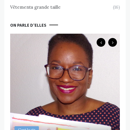
Vêtements grande taille
(16)
ON PARLE D’ELLES
B
Ch
ps
Va
MAR
C'est la vie