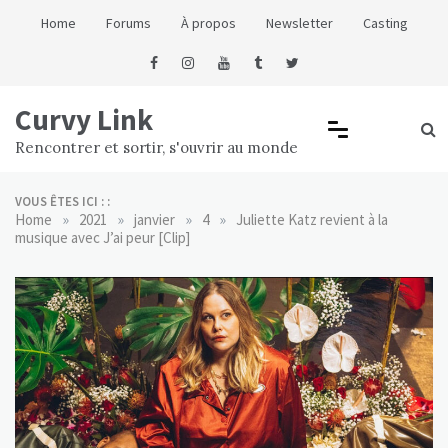
Skip
Home
Forums
À propos
Newsletter
Casting
to
content
Curvy Link
Rencontrer et sortir, s'ouvrir au monde
VOUS ÊTES ICI : :
»
»
»
»
Home
2021
janvier
4
Juliette Katz revient à la
musique avec J’ai peur [Clip]