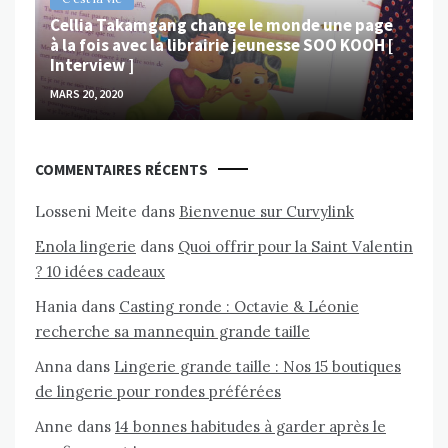
Cellia Takamgang change le monde une page
à la fois avec la librairie jeunesse SOO KOOH [
Interview ]
MARS 20, 2020
COMMENTAIRES RÉCENTS
Losseni Meite
dans
Bienvenue sur Curvylink
Enola lingerie
dans
Quoi offrir pour la Saint Valentin
? 10 idées cadeaux
Hania
dans
Casting ronde : Octavie & Léonie
recherche sa mannequin grande taille
Anna
dans
Lingerie grande taille : Nos 15 boutiques
de lingerie pour rondes préférées
Anne
dans
14 bonnes habitudes à garder après le