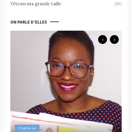
Vêtements grande taille
(16)
ON PARLE D’ELLES
B
Ch
ps
Va
MAR
C'est la vie