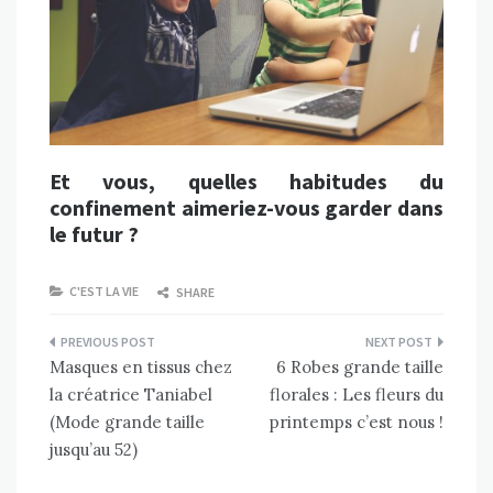
Et vous, quelles habitudes du
confinement aimeriez-vous garder dans
le futur ?
C'EST LA VIE
SHARE
Navigation
Masques en tissus chez
6 Robes grande taille
de
la créatrice Taniabel
florales : Les fleurs du
l’article
(Mode grande taille
printemps c’est nous !
jusqu’au 52)