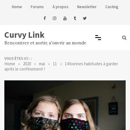
Skip
Home
Forums
À propos
Newsletter
Casting
to
content
Curvy Link
Rencontrer et sortir, s'ouvrir au monde
VOUS ÊTES ICI : :
»
»
»
»
Home
2020
mai
11
14 bonnes habitudes à garder
après le confinement !