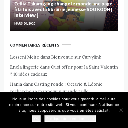
Cellia Takamgang change le monde une page
à la fois avec la librairie jeunesse SOO KOOH [
Interview ]
MARS 20, 2020
COMMENTAIRES RÉCENTS
Losseni Meite
dans
Bienvenue sur Curvylink
Enola lingerie
dans
Quoi offrir pour la Saint Valentin
? 10 idées cadeaux
Hania
dans
Casting ronde : Octavie & Léonie
recherche sa mannequin grande taille
Nous utilisons des cookies pour vous garantir la meilleure
Anna
dans
Lingerie grande taille : Nos 15 boutiques
expérience sur notre site web. Si vous continuez à utiliser ce
de lingerie pour rondes préférées
site, nous supposerons que vous en êtes satisfait.
Anne
dans
14 bonnes habitudes à garder après le
Ok
Politique de confidentialité
confinement !