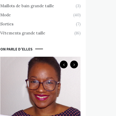
Maillots de bain grande taille
(3)
Mode
(40)
Sorties
(7)
Vêtements grande taille
(16)
ON PARLE D’ELLES
Body Positive
Chemin d’accept
nue avec Valérie
MARS 10, 2020