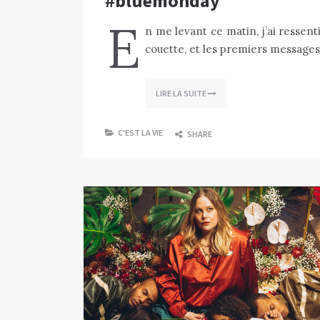
#bluemonday
E
n me levant ce matin, j’ai ressent
couette, et les premiers messages
LIRE LA SUITE
C'EST LA VIE
SHARE