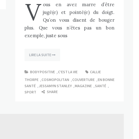
V
ous en avez marre d’être
jugé(e) et pointé(e) du doigt.
Qu’on vous disent de bouger
plus. Que vous n’êtes pas un bon
exemple, juste sous
LIRE LA SUITE
BODY POSITIVE
,
C'EST LA VIE
CALLIE
THORPE
,
COSMOPOLITAN
,
COUVERTURE
,
EN BONNE
SANTÉ
,
JESSAMYN STANLEY
,
MAGAZINE
,
SANTÉ
,
SHARE
SPORT
Body Positive
Art thérapie par Louise de
L_etreamoncorps [ Interview ]