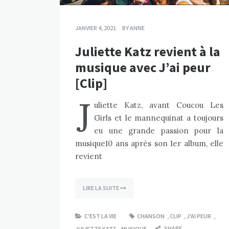
JANVIER 4, 2021
BY
ANNE
Juliette Katz revient à la
musique avec J’ai peur
[Clip]
J
uliette Katz, avant Coucou Les
Girls et le mannequinat a toujours
eu une grande passion pour la
musique10 ans après son 1er album, elle
revient
LIRE LA SUITE
C'EST LA VIE
CHANSON
,
CLIP
,
J'AI PEUR
,
SHARE
JULIETTE KATZ
,
MUSIQUE