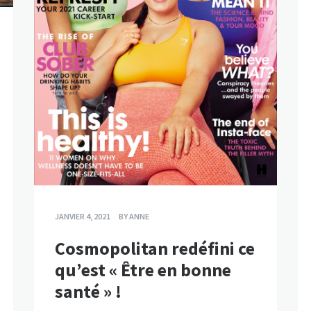
JANVIER 4, 2021
BY
ANNE
Cosmopolitan redéfini ce
qu’est « Être en bonne
santé » !