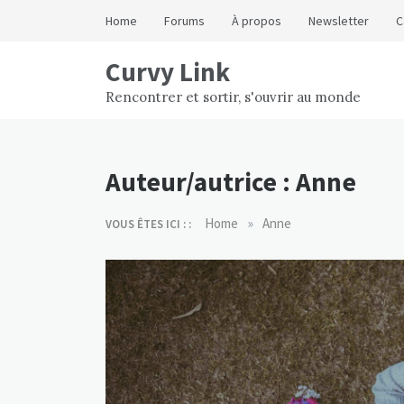
Skip
Home
Forums
À propos
Newsletter
C
to
content
Curvy Link
Rencontrer et sortir, s'ouvrir au monde
Auteur/autrice :
Anne
»
Home
Anne
VOUS ÊTES ICI : :