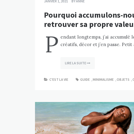
JANVIER 1, 2021
BY
ANNE
Pourquoi accumulons-nous 
retrouver sa propre valeu
P
endant longtemps, j’ai accumulé le
créatifs, décor et j’en passe. Petit
LIRE LA SUITE
C'EST LA VIE
GUIDE
,
MINIMALISME
,
OBJETS
,