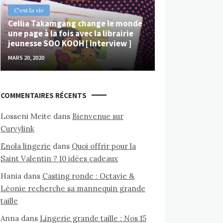
C'est la vie
Cellia Takamgang change le monde
une page à la fois avec la librairie
jeunesse SOO KOOH [ Interview ]
MARS 20, 2020
COMMENTAIRES RÉCENTS
Losseni Meite
dans
Bienvenue sur
Curvylink
Enola lingerie
dans
Quoi offrir pour la
Saint Valentin ? 10 idées cadeaux
Hania
dans
Casting ronde : Octavie &
Léonie recherche sa mannequin grande
taille
Anna
dans
Lingerie grande taille : Nos 15