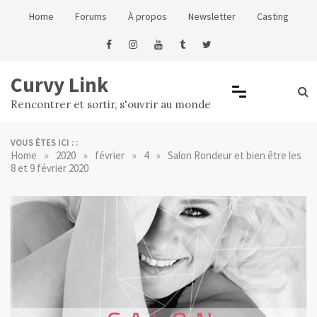
Skip
Home
Forums
À propos
Newsletter
Casting
to
content
Curvy Link
Rencontrer et sortir, s'ouvrir au monde
VOUS ÊTES ICI : :
»
»
»
»
Home
2020
février
4
Salon Rondeur et bien être les
8 et 9 février 2020