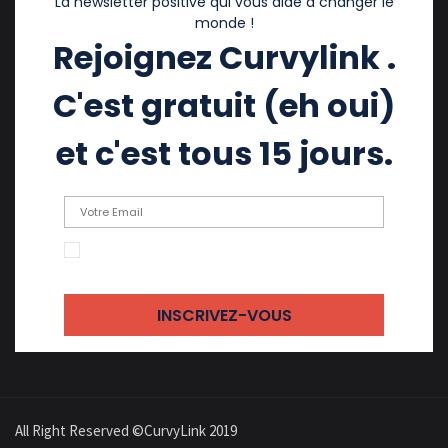
La newsletter positive qui vous aide à changer le
monde !
Rejoignez Curvylink .
C'est gratuit (eh oui)
et c'est tous 15 jours.
En cochant cette case, j'accepte de recevoir
des emails
All Right Reserved ©CurvyLink 2019