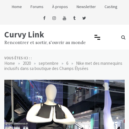
Skip
Home
Forums
À propos
Newsletter
Casting
to
content
Curvy Link
Rencontrer et sortir, s'ouvrir au monde
VOUS ÊTES ICI : :
»
»
»
»
Home
2020
septembre
6
Nike met des mannequins
inclusifs dans sa boutique des Champs Élysées