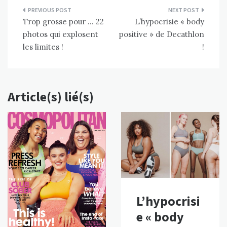
Navigation
Trop grosse pour … 22
L’hypocrisie « body
de
photos qui explosent
positive » de Decathlon
l’article
les limites !
!
Article(s) lié(s)
L’hypocrisi
e « body