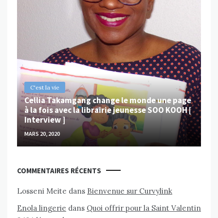
B
Ch
ps
Va
MAR
C'est la vie
Cellia Takamgang change le monde une page
à la fois avec la librairie jeunesse SOO KOOH [
Interview ]
MARS 20, 2020
COMMENTAIRES RÉCENTS
Losseni Meite
dans
Bienvenue sur Curvylink
Enola lingerie
dans
Quoi offrir pour la Saint Valentin