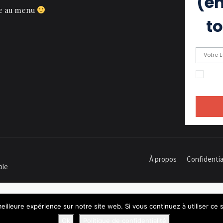
(eh
ce au menu
to
En c
recevoir
À propos
Confidentia
ple
eilleure expérience sur notre site web. Si vous continuez à utiliser ce
Ok
Politique de confidentialité