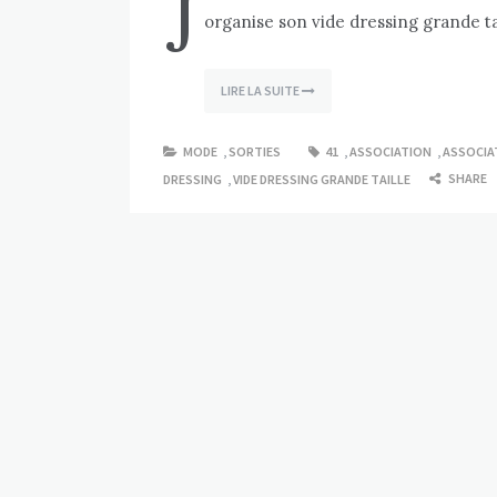
J
organise son vide dressing grande tai
LIRE LA SUITE
MODE
,
SORTIES
41
,
ASSOCIATION
,
ASSOCIA
SHARE
DRESSING
,
VIDE DRESSING GRANDE TAILLE