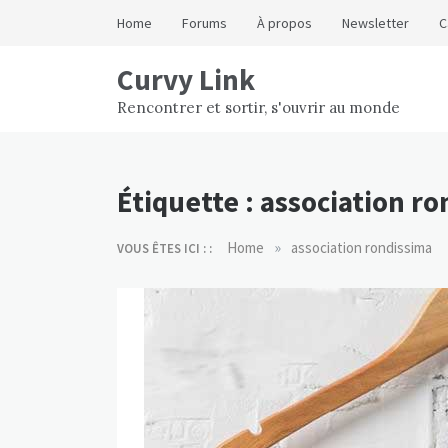
Skip
Home
Forums
À propos
Newsletter
C
to
content
Curvy Link
Rencontrer et sortir, s'ouvrir au monde
Étiquette :
association ro
»
Home
association rondissima
VOUS ÊTES ICI : :