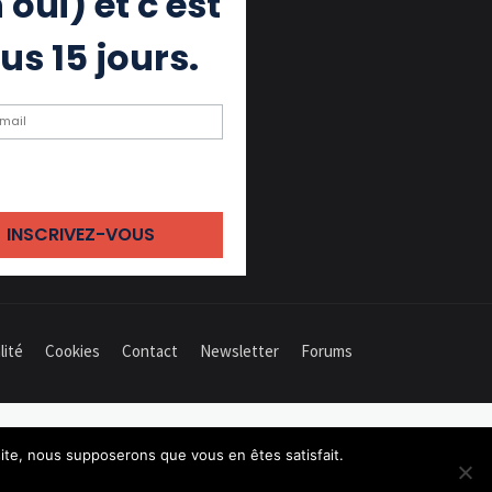
 oui) et c'est
us 15 jours.
ochant cette case, j'accepte de
 des emails
lité
Cookies
Contact
Newsletter
Forums
 site, nous supposerons que vous en êtes satisfait.