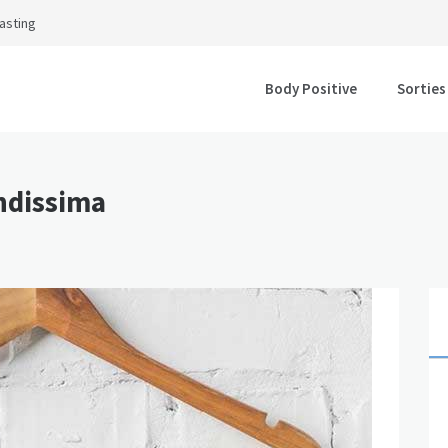
asting
Body Positive
Sorties
ndissima