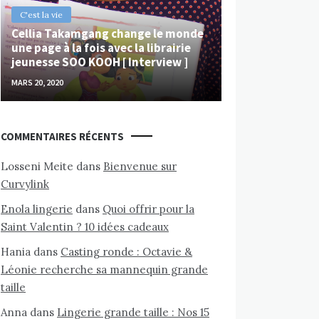
C'est la vie
Cellia Takamgang change le monde
une page à la fois avec la librairie
jeunesse SOO KOOH [ Interview ]
MARS 20, 2020
COMMENTAIRES RÉCENTS
Losseni Meite
dans
Bienvenue sur
Curvylink
Enola lingerie
dans
Quoi offrir pour la
Saint Valentin ? 10 idées cadeaux
Hania
dans
Casting ronde : Octavie &
Léonie recherche sa mannequin grande
taille
Anna
dans
Lingerie grande taille : Nos 15