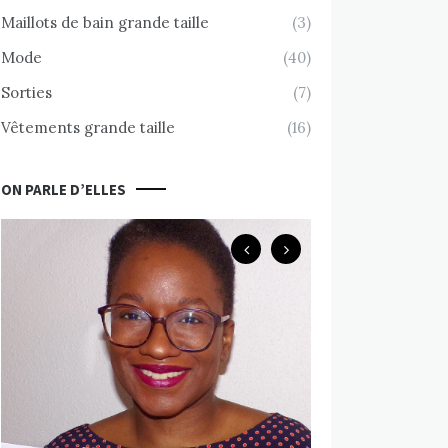
Maillots de bain grande taille
(3)
Mode
(40)
Sorties
(7)
Vêtements grande taille
(16)
ON PARLE D’ELLES
Body Positive
Chemin d’accept
nue avec Valérie
MARS 10, 2020