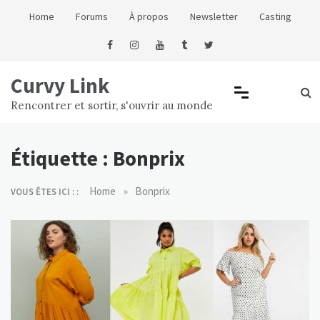
Skip
Home
Forums
À propos
Newsletter
Casting
to
content
Curvy Link
Rencontrer et sortir, s'ouvrir au monde
Étiquette :
Bonprix
»
Home
Bonprix
VOUS ÊTES ICI : :