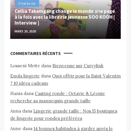
C'est la vie
Cellia Takamgang change le monde une page
à la fois avec la librairie jeunesse SOO KOOH [
Interview ]
MARS 20, 2020
COMMENTAIRES RÉCENTS
Losseni Meite
dans
Bienvenue sur Curvylink
Enola lingerie
dans
Quoi offrir pour la Saint Valentin
? 10 idées cadeaux
Hania
dans
Casting ronde : Octavie & Léonie
recherche sa mannequin grande taille
Anna
dans
Lingerie grande taille : Nos 15 boutiques
de lingerie pour rondes préférées
Anne
dans
14 bonnes habitudes à garder après le