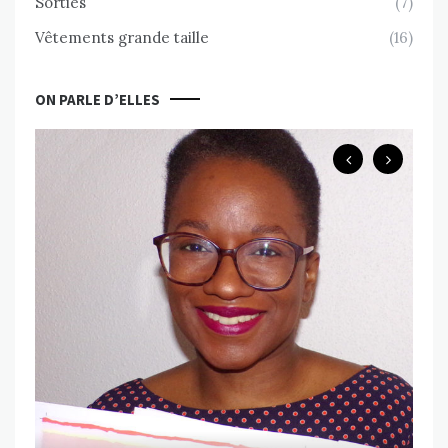
Sorties
(7)
Vêtements grande taille
(16)
ON PARLE D’ELLES
B
Ch
ps
Va
MAR