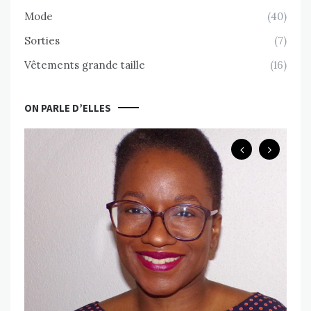
Mode
(40)
Sorties
(7)
Vêtements grande taille
(16)
ON PARLE D’ELLES
B
Ch
ps
Va