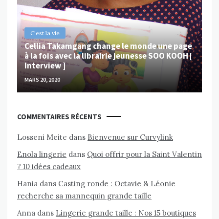
MAR
C'est la vie
Cellia Takamgang change le monde une page
à la fois avec la librairie jeunesse SOO KOOH [
Interview ]
MARS 20, 2020
COMMENTAIRES RÉCENTS
Losseni Meite
dans
Bienvenue sur Curvylink
Enola lingerie
dans
Quoi offrir pour la Saint Valentin
? 10 idées cadeaux
Hania
dans
Casting ronde : Octavie & Léonie
recherche sa mannequin grande taille
Anna
dans
Lingerie grande taille : Nos 15 boutiques