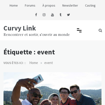
Skip
Home
Forums
À propos
Newsletter
Casting
to
content
Curvy Link
Rencontrer et sortir, s'ouvrir au monde
Étiquette :
event
»
Home
event
VOUS ÊTES ICI : :