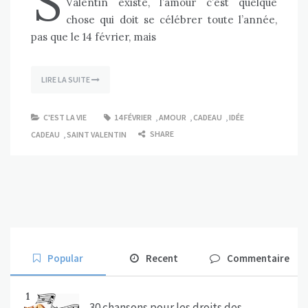
S
Valentin existe, l’amour c’est quelque
chose qui doit se célébrer toute l’année,
pas que le 14 février, mais
LIRE LA SUITE
C'EST LA VIE
14 FÉVRIER
,
AMOUR
,
CADEAU
,
IDÉE
SHARE
CADEAU
,
SAINT VALENTIN
Popular
Recent
Commentaire
1
30 chansons pour les droits des