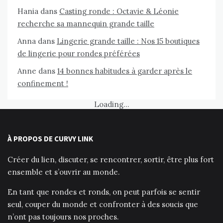
Hania
dans
Casting ronde : Octavie & Léonie
recherche sa mannequin grande taille
Anna
dans
Lingerie grande taille : Nos 15 boutiques
de lingerie pour rondes préférées
Anne
dans
14 bonnes habitudes à garder après le
confinement !
Loading...
À PROPOS DE CURVY LINK
Créer du lien, discuter, se rencontrer, sortir, être plus fort
ensemble et s’ouvrir au monde.
En tant que rondes et ronds, on peut parfois se sentir
seul, couper du monde et confronter à des soucis que
n’ont pas toujours nos proches.