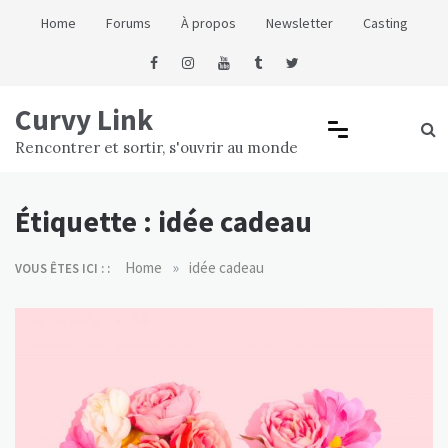
Skip
Home
Forums
À propos
Newsletter
Casting
to
content
Curvy Link
Rencontrer et sortir, s'ouvrir au monde
Étiquette :
idée cadeau
»
Home
idée cadeau
VOUS ÊTES ICI : :