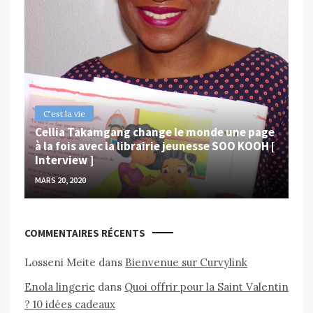
B
Ch
ps
Va
MAR
C'est la vie
Cellia Takamgang change le monde une page
à la fois avec la librairie jeunesse SOO KOOH [
Interview ]
MARS 20, 2020
COMMENTAIRES RÉCENTS
Losseni Meite
dans
Bienvenue sur Curvylink
Enola lingerie
dans
Quoi offrir pour la Saint Valentin
? 10 idées cadeaux