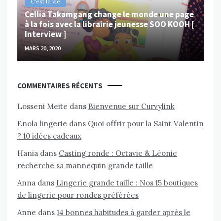
C'est la vie
Cellia Takamgang change le monde une page
à la fois avec la librairie jeunesse SOO KOOH [
Interview ]
MARS 20, 2020
COMMENTAIRES RÉCENTS
Losseni Meite
dans
Bienvenue sur Curvylink
Enola lingerie
dans
Quoi offrir pour la Saint Valentin
? 10 idées cadeaux
Hania
dans
Casting ronde : Octavie & Léonie
recherche sa mannequin grande taille
Anna
dans
Lingerie grande taille : Nos 15 boutiques
de lingerie pour rondes préférées
Anne
dans
14 bonnes habitudes à garder après le