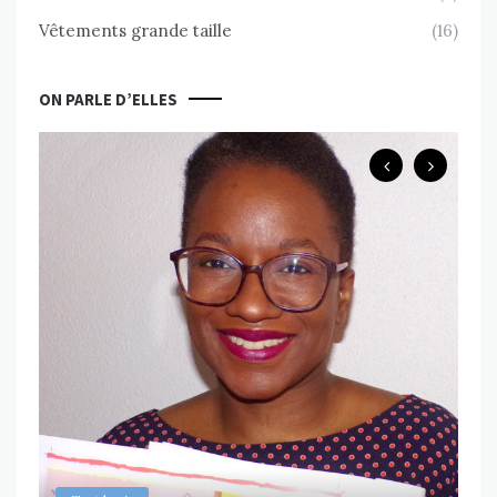
Vêtements grande taille
(16)
ON PARLE D’ELLES
B
Ch
ps
Va
MAR