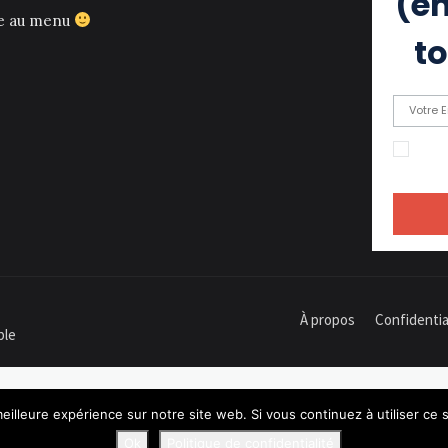
(eh
ce au menu
to
En c
recevoir
À propos
Confidentia
ple
eilleure expérience sur notre site web. Si vous continuez à utiliser ce
Ok
Politique de confidentialité