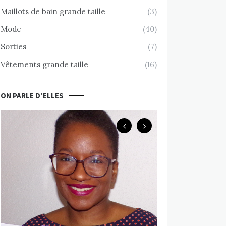
Maillots de bain grande taille
(3)
Mode
(40)
Sorties
(7)
Vêtements grande taille
(16)
ON PARLE D’ELLES
Body Positive
Chemin d’accept
nue avec Valérie
MARS 10, 2020