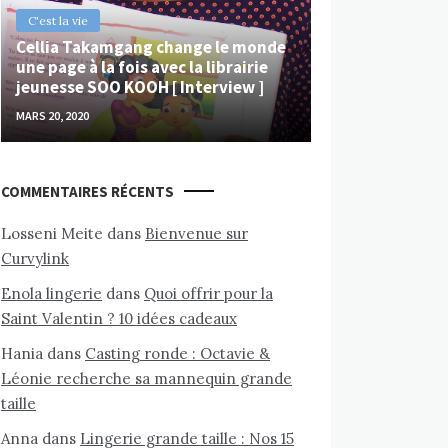
C'est la vie
Cellia Takamgang change le monde
une page à la fois avec la librairie
jeunesse SOO KOOH [ Interview ]
MARS 20, 2020
COMMENTAIRES RÉCENTS
Losseni Meite
dans
Bienvenue sur
Curvylink
Enola lingerie
dans
Quoi offrir pour la
Saint Valentin ? 10 idées cadeaux
Hania
dans
Casting ronde : Octavie &
Léonie recherche sa mannequin grande
taille
Anna
dans
Lingerie grande taille : Nos 15