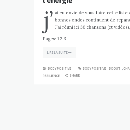
l’énergie
j’
ai eu envie de vous faire cette list
bonnes ondes continuent de repandre
J’ai réuni ici 30 chansons (et vidéos),
Pages:
1
2
3
LIRE LA SUITE
BODY POSITIVE
BODY POSITIVE
,
BOOST
,
CHA
SHARE
RESILIENCE