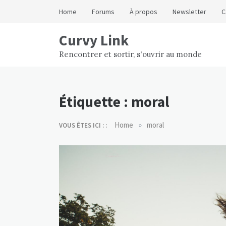
Skip
Home
Forums
À propos
Newsletter
C
to
content
Curvy Link
Rencontrer et sortir, s'ouvrir au monde
Étiquette :
moral
»
Home
moral
VOUS ÊTES ICI : :