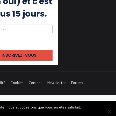
 oui) et c'est
us 15 jours.
ochant cette case, j'accepte de
 des emails
lité
Cookies
Contact
Newsletter
Forums
 site, nous supposerons que vous en êtes satisfait.