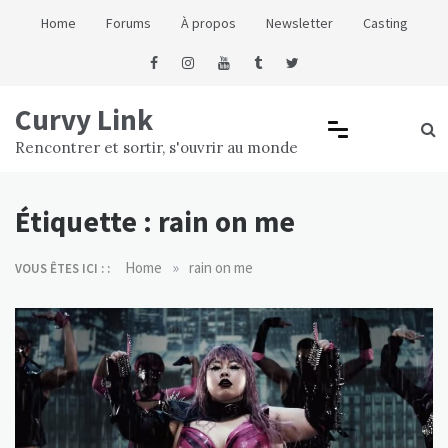
Skip
Home
Forums
À propos
Newsletter
Casting
to
content
Curvy Link
Rencontrer et sortir, s'ouvrir au monde
Étiquette :
rain on me
»
Home
rain on me
VOUS ÊTES ICI : :