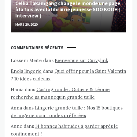
Cellia Takamgang change le monde une page
à la fois avec la librairie jeunesse SOO KOOH [
Interview ]
MARS 20, 2020
COMMENTAIRES RÉCENTS
Losseni Meite
dans
Bienvenue sur Curvylink
Enola lingerie
dans
Quoi offrir pour la Saint Valentin
? 10 idées cadeaux
Hania
dans
Casting ronde : Octavie & Léonie
recherche sa mannequin grande taille
Anna
dans
Lingerie grande taille : Nos 15 boutiques
de lingerie pour rondes préférées
Anne
dans
14 bonnes habitudes à garder après le
confinement !