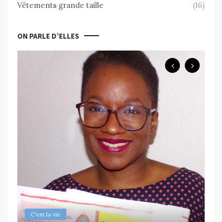
Vêtements grande taille
(16)
ON PARLE D’ELLES
B
Ch
ps
Va
MAR
C'est la vie