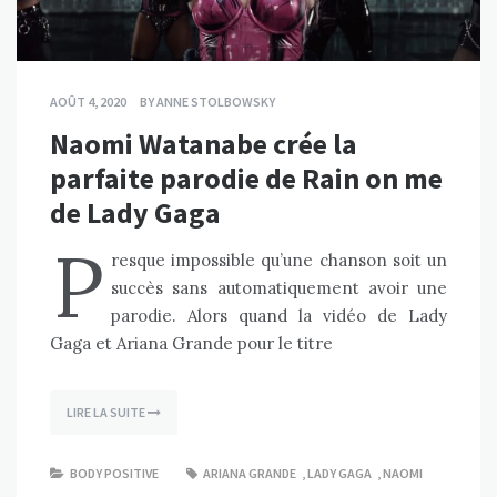
AOÛT 4, 2020
BY
ANNE STOLBOWSKY
Naomi Watanabe crée la
parfaite parodie de Rain on me
de Lady Gaga
P
resque impossible qu’une chanson soit un
succès sans automatiquement avoir une
parodie. Alors quand la vidéo de Lady
Gaga et Ariana Grande pour le titre
LIRE LA SUITE
BODY POSITIVE
ARIANA GRANDE
,
LADY GAGA
,
NAOMI