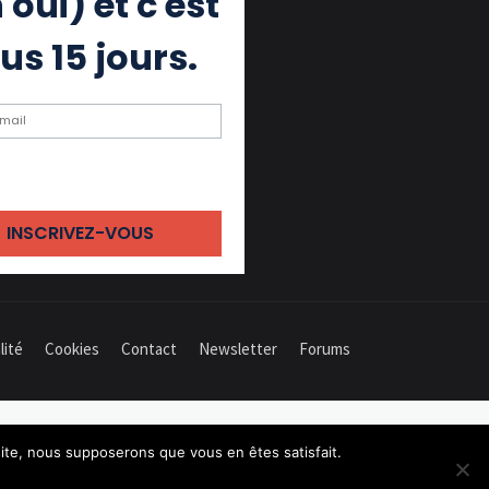
 oui) et c'est
us 15 jours.
ochant cette case, j'accepte de
 des emails
lité
Cookies
Contact
Newsletter
Forums
 site, nous supposerons que vous en êtes satisfait.