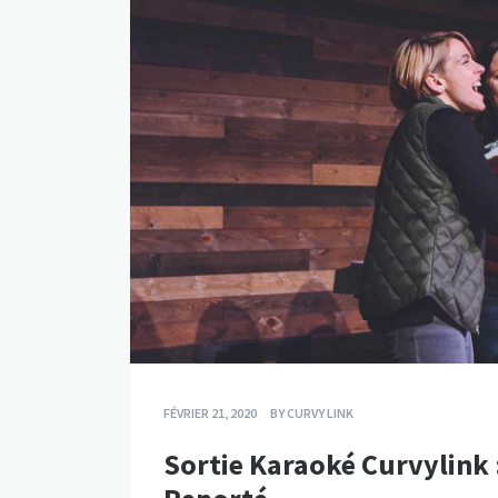
FÉVRIER 21, 2020
BY
CURVY LINK
Sortie Karaoké Curvylink :