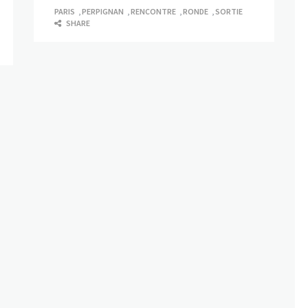
PARIS
,
PERPIGNAN
,
RENCONTRE
,
RONDE
,
SORTIE
SHARE
Body Positive
Art thérapie par Louise de
L_etreamoncorps [ Interview ]
FÉVRIER 28, 2020