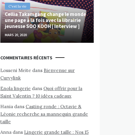
C'est la vie
Cellia Takamgang change le monde
une page à la fois avec la librairie
jeunesse SOO KOOH [ Interview ]
MARS 20, 2020
COMMENTAIRES RÉCENTS
Losseni Meite
dans
Bienvenue sur
Curvylink
Enola lingerie
dans
Quoi offrir pour la
Saint Valentin ? 10 idées cadeaux
Hania
dans
Casting ronde : Octavie &
Léonie recherche sa mannequin grande
taille
Anna
dans
Lingerie grande taille : Nos 15