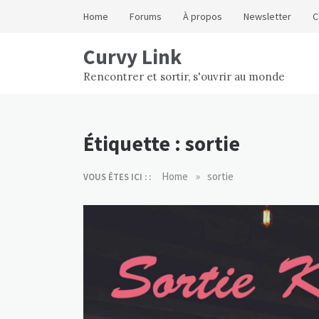
Skip
Home
Forums
À propos
Newsletter
C
to
content
Curvy Link
Rencontrer et sortir, s'ouvrir au monde
Étiquette :
sortie
»
Home
sortie
VOUS ÊTES ICI : :