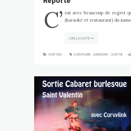
Reporté
C’
est avec beaucoup de regret qu
(karaoké et restaurant) du sam
LIRE LA SUITE
SORTIES
CURVYLINK
,
KARAOKE
,
SORTIE