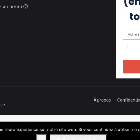
(eh
ce au menu 🙂
to
En c
recevoir
À propos
Confidentia
ple
eilleure expérience sur notre site web. Si vous continuez à utiliser ce
Ok
Politique de confidentialité