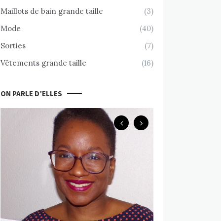
Maillots de bain grande taille
(3)
Mode
(40)
Sorties
(7)
Vêtements grande taille
(16)
ON PARLE D’ELLES
Body Positive
Chemin d’accept
nue avec Valérie
MARS 10, 2020