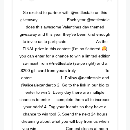
So excited to partner with @nettlestale on this
giveaway! ⠀⠀⠀⠀⠀⠀⠀⠀⠀ Each year @nettlestale
does this awesome Valentines day themed
giveaway and this year they’ve been kind enough
to invite us to partipcate. ⠀⠀⠀⠀⠀⠀⠀⠀⠀ As the
FINAL prize in this contest (I’m so flattered
)
you can enter for a chance to win a limited edition
swimsuit from @nettlestale (swipe right) and a
$200 gift card from yours truly. ⠀⠀⠀⠀⠀⠀⠀⠀⠀ To
enter: ⠀⠀⠀⠀⠀⠀⠀⠀⠀ 1. Follow @nettlestale and
@alicealexanderco⁠ 2. Go to the link in our bio to
enter to win⁠ 3. Every day there are multiple
chances to enter — complete them all to increase
your odds!⁠ 4. Tag your friends so they have a
chance to win too!⁠ 5. Spend the next 24 hours
dreaming about what you will buy from us when
you win. ⠀⠀⠀⠀⠀⠀⠀⠀⠀ Contest closes at noon