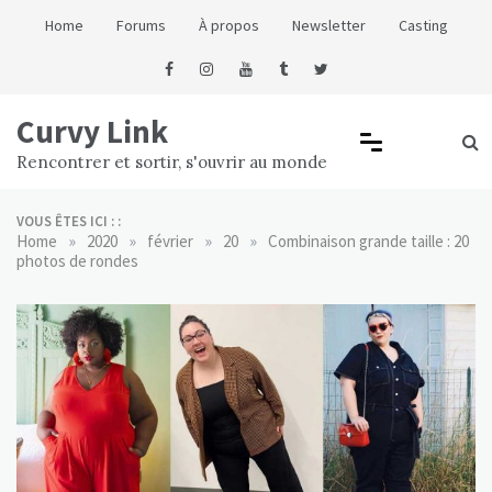
Skip
Home
Forums
À propos
Newsletter
Casting
to
content
Curvy Link
Rencontrer et sortir, s'ouvrir au monde
VOUS ÊTES ICI : :
»
»
»
»
Home
2020
février
20
Combinaison grande taille : 20
photos de rondes