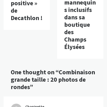
mannequin
positive »
s inclusifs
de
dans sa
Decathlon !
boutique
des
Champs
Élysées
One thought on “
Combinaison
grande taille : 20 photos de
rondes
”
Chapinette
dit :