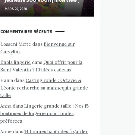
MARS 20, 2020
COMMENTAIRES RÉCENTS
Losseni Meite
dans
Bienvenue sur
Curvylink
Enola lingerie
dans
Quoi offrir pour la
Saint Valentin ? 10 idées cadeaux
Hania
dans
Casting ronde : Octavie &
Léonie recherche sa mannequin grande
taille
Anna
dans
Lingerie grande taille : Nos 15
boutiques de lingerie pour rondes
préférées
Anne
dans
14 bonnes habitudes à garder