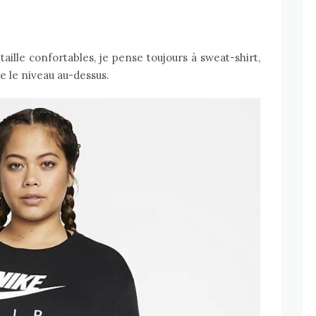
ille confortables, je pense toujours à sweat-shirt,
te le niveau au-dessus.
Body Positive
Art thérapie par Louise de
L_etreamoncorps [ Interview ]
FÉVRIER 28, 2020