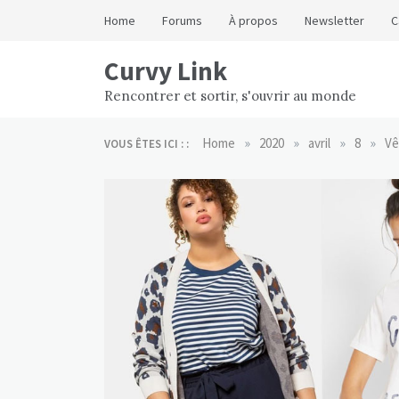
Skip
Home
Forums
À propos
Newsletter
C
to
content
Curvy Link
Rencontrer et sortir, s'ouvrir au monde
»
»
»
»
Home
2020
avril
8
Vê
VOUS ÊTES ICI : :