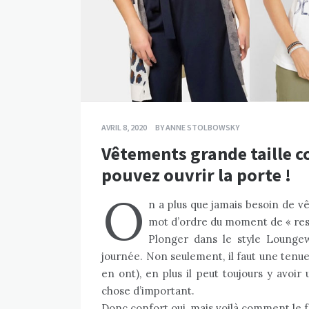
AVRIL 8, 2020
BY
ANNE STOLBOWSKY
Vêtements grande taille c
pouvez ouvrir la porte !
O
n a plus que jamais besoin de v
mot d’ordre du moment de « res
Plonger dans le style Loungew
journée. Non seulement, il faut une tenue
en ont), en plus il peut toujours y avoir
chose d’important.
Donc confort oui, mais voilà comment le f