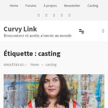
Skip
Home
Forums
À propos
Newsletter
Casting
to
content
Curvy Link
Rencontrer et sortir, s'ouvrir au monde
Étiquette :
casting
»
Home
casting
VOUS ÊTES ICI : :