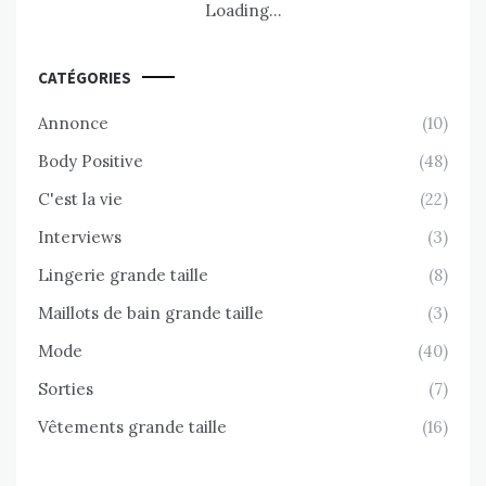
Loading...
CATÉGORIES
Annonce
(10)
Body Positive
(48)
C'est la vie
(22)
Interviews
(3)
Lingerie grande taille
(8)
Maillots de bain grande taille
(3)
Mode
(40)
Sorties
(7)
C'est la vie
B
Cellia Takamgang change le monde une page
Vêtements grande taille
(16)
à la fois avec la librairie jeunesse SOO KOOH [
Ch
Interview ]
Va
ps