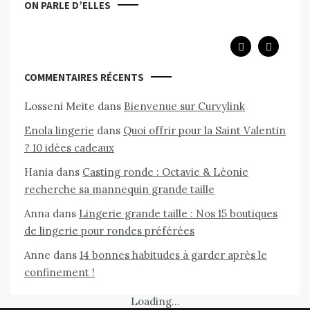
ON PARLE D’ELLES
MARS 20, 2020
MAR
COMMENTAIRES RÉCENTS
Losseni Meite
dans
Bienvenue sur Curvylink
Enola lingerie
dans
Quoi offrir pour la Saint Valentin
? 10 idées cadeaux
Hania
dans
Casting ronde : Octavie & Léonie
recherche sa mannequin grande taille
Anna
dans
Lingerie grande taille : Nos 15 boutiques
de lingerie pour rondes préférées
Anne
dans
14 bonnes habitudes à garder après le
confinement !
Loading...