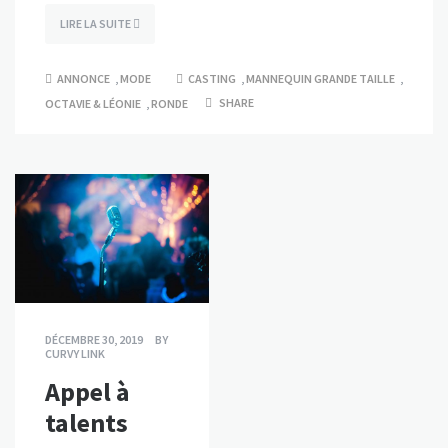
LIRE LA SUITE
ANNONCE
,
MODE
CASTING
,
MANNEQUIN GRANDE TAILLE
,
SHARE
OCTAVIE & LÉONIE
,
RONDE
DÉCEMBRE 30, 2019
BY
CURVY LINK
Appel à
talents