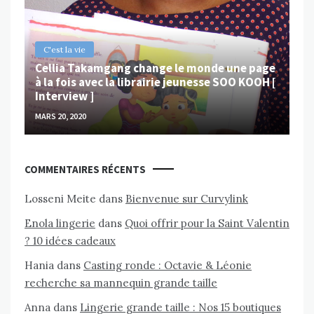
MAR
C'est la vie
Cellia Takamgang change le monde une page
à la fois avec la librairie jeunesse SOO KOOH [
Interview ]
MARS 20, 2020
COMMENTAIRES RÉCENTS
Losseni Meite
dans
Bienvenue sur Curvylink
Enola lingerie
dans
Quoi offrir pour la Saint Valentin
? 10 idées cadeaux
Hania
dans
Casting ronde : Octavie & Léonie
recherche sa mannequin grande taille
Anna
dans
Lingerie grande taille : Nos 15 boutiques