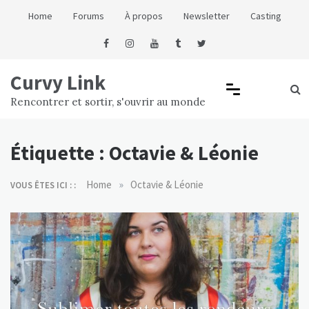
Skip
Home
Forums
À propos
Newsletter
Casting
to
content
Curvy Link
Rencontrer et sortir, s'ouvrir au monde
Étiquette :
Octavie & Léonie
»
Home
Octavie & Léonie
VOUS ÊTES ICI : :