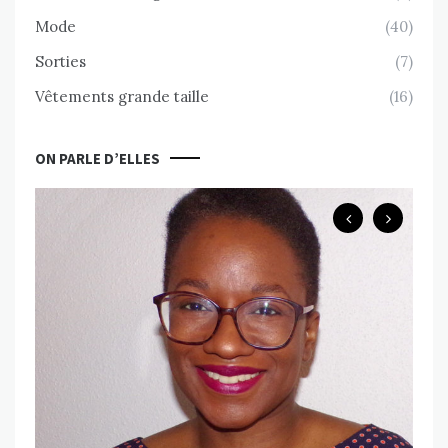
Mode
(40)
Sorties
(7)
Vêtements grande taille
(16)
ON PARLE D’ELLES
B
Ch
ps
Va