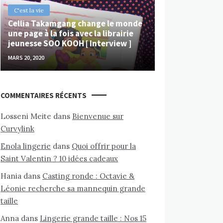
C'est la vie
Cellia Takamgang change le monde
une page à la fois avec la librairie
jeunesse SOO KOOH [ Interview ]
MARS 20, 2020
COMMENTAIRES RÉCENTS
Losseni Meite
dans
Bienvenue sur
Curvylink
Enola lingerie
dans
Quoi offrir pour la
Saint Valentin ? 10 idées cadeaux
Hania
dans
Casting ronde : Octavie &
Léonie recherche sa mannequin grande
taille
Anna
dans
Lingerie grande taille : Nos 15