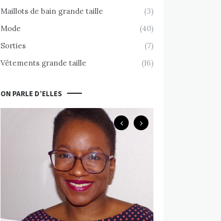
Maillots de bain grande taille
(3)
Mode
(40)
Sorties
(7)
Vêtements grande taille
(16)
ON PARLE D’ELLES
Body Positive
Chemin d’accept
nue avec Valérie
MARS 10, 2020