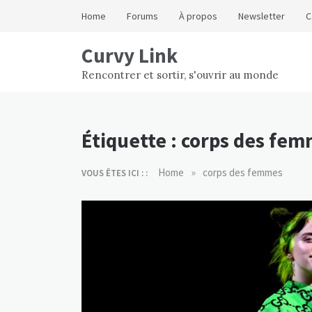
Skip
Home
Forums
À propos
Newsletter
C
to
content
Curvy Link
Rencontrer et sortir, s'ouvrir au monde
Étiquette :
corps des fe
»
Home
corps des femmes
VOUS ÊTES ICI : :