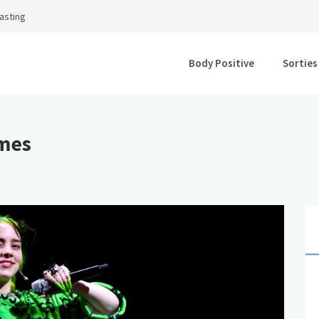
asting
Body Positive
Sorties
mmes