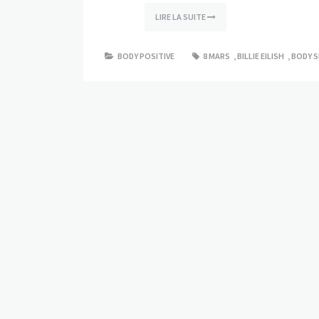
LIRE LA SUITE
BODY POSITIVE
8 MARS
,
BILLIE EILISH
,
BODY 