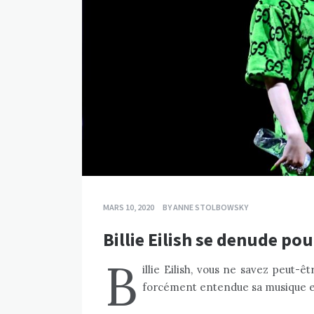
MARS 10, 2020
BY
ANNE STOLBOWSKY
Billie Eilish se denude po
B
illie Eilish, vous ne savez peut-ê
forcément entendue sa musique et