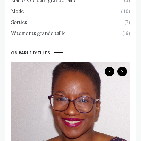
Maillots de bain grande taille
(3)
Mode
(40)
Sorties
(7)
Vêtements grande taille
(16)
ON PARLE D’ELLES
B
Ch
ps