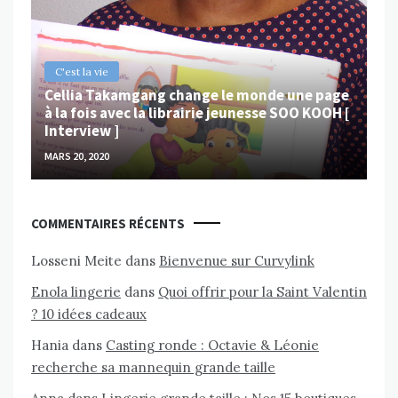
Va
MAR
C'est la vie
Cellia Takamgang change le monde une page
à la fois avec la librairie jeunesse SOO KOOH [
Interview ]
MARS 20, 2020
COMMENTAIRES RÉCENTS
Losseni Meite
dans
Bienvenue sur Curvylink
Enola lingerie
dans
Quoi offrir pour la Saint Valentin
? 10 idées cadeaux
Hania
dans
Casting ronde : Octavie & Léonie
recherche sa mannequin grande taille