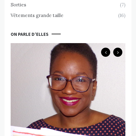
Sorties
(7)
Vêtements grande taille
(16)
ON PARLE D’ELLES
B
Ch
ps
Va
MAR