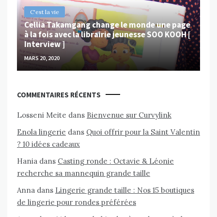
C'est la vie
Cellia Takamgang change le monde une page
à la fois avec la librairie jeunesse SOO KOOH [
Interview ]
MARS 20, 2020
COMMENTAIRES RÉCENTS
Losseni Meite
dans
Bienvenue sur Curvylink
Enola lingerie
dans
Quoi offrir pour la Saint Valentin
? 10 idées cadeaux
Hania
dans
Casting ronde : Octavie & Léonie
recherche sa mannequin grande taille
Anna
dans
Lingerie grande taille : Nos 15 boutiques
de lingerie pour rondes préférées