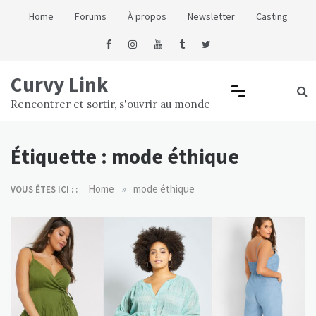
Skip
Home
Forums
À propos
Newsletter
Casting
to
content
Curvy Link
Rencontrer et sortir, s'ouvrir au monde
Étiquette :
mode éthique
»
Home
mode éthique
VOUS ÊTES ICI : :