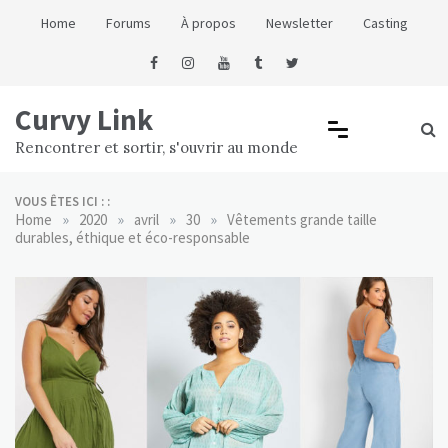
Skip
Home
Forums
À propos
Newsletter
Casting
to
content
Curvy Link
Rencontrer et sortir, s'ouvrir au monde
VOUS ÊTES ICI : :
»
»
»
»
Home
2020
avril
30
Vêtements grande taille
durables, éthique et éco-responsable