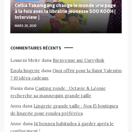
Cellia Takamgang change le monde une page
à la fois avec la librairie jeunesse SOO KOOH [
Interview ]
MARS 20, 2020
COMMENTAIRES RÉCENTS
Losseni Meite
dans
Bienvenue sur Curvylink
Enola lingerie
dans
Quoi offrir pour la Saint Valentin
? 10 idées cadeaux
Hania
dans
Casting ronde : Octavie & Léonie
recherche sa mannequin grande taille
Anna
dans
Lingerie grande taille : Nos 15 boutiques
de lingerie pour rondes préférées
Anne
dans
14 bonnes habitudes à garder après le
confinement !