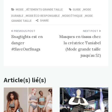
MODE
,
VÊTEMENTS GRANDE TAILLE
GUIDE
,
MODE
DURABLE
,
MODE ÉCO-RESPONSABLE
,
MODE ÉTHIQUE
,
MODE
SHARE
GRANDE TAILLE
Navigation
Snagtights est en
Masques en tissus chez
de
danger
la créatrice Taniabel
l’article
#SaveOurSnags
(Mode grande taille
jusqu’au 52)
Article(s) lié(s)