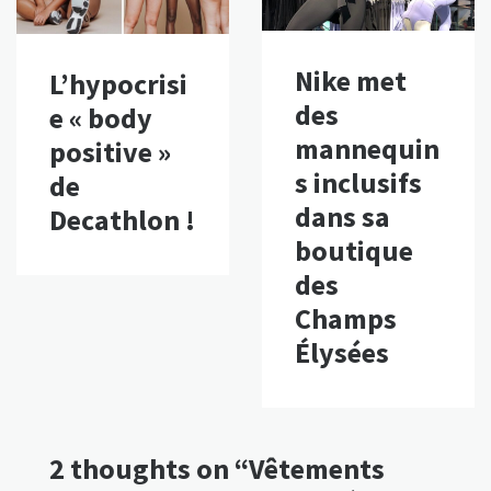
Nike met
L’hypocrisi
des
e « body
mannequin
positive »
s inclusifs
de
dans sa
Decathlon !
boutique
des
Champs
Élysées
2 thoughts on “
Vêtements