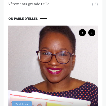
Vêtements grande taille
(16)
ON PARLE D’ELLES
B
Ch
ps
Va
MAR
C'est la vie