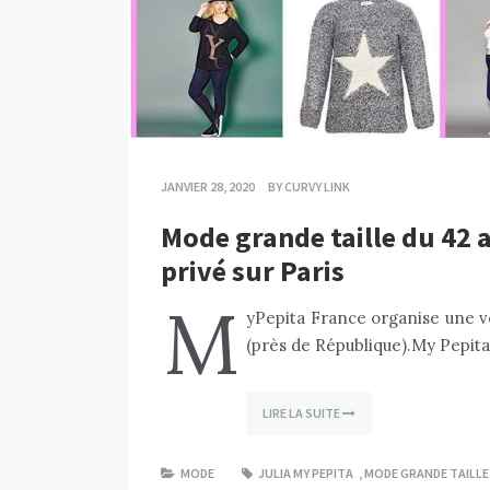
JANVIER 28, 2020
BY
CURVY LINK
Mode grande taille du 42 
privé sur Paris
M
yPepita France organise une ve
(près de République).My Pepita
LIRE LA SUITE
MODE
JULIA MY PEPITA
,
MODE GRANDE TAILLE