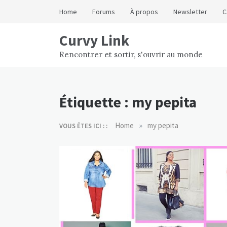
Skip
Home
Forums
À propos
Newsletter
C
to
content
Curvy Link
Rencontrer et sortir, s'ouvrir au monde
Étiquette :
my pepita
»
Home
my pepita
VOUS ÊTES ICI : :