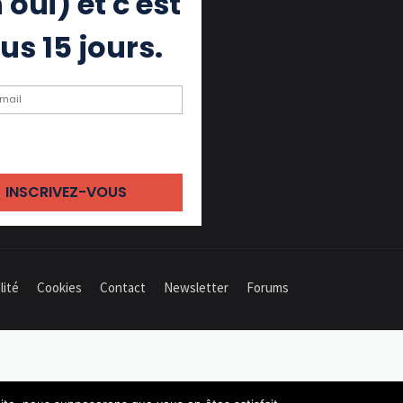
 oui) et c'est
us 15 jours.
ochant cette case, j'accepte de
 des emails
lité
Cookies
Contact
Newsletter
Forums