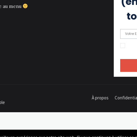
(eh
ce au menu
to
En c
recevoir
À propos
Confidentia
ple