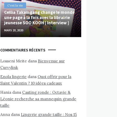
C'est la vie
Cellia Takamgang change le monde
une page à la fois avec la librairie
jeunesse SOO KOOH [ Interview ]
MARS 20, 2020
COMMENTAIRES RÉCENTS
Losseni Meite
dans
Bienvenue sur
Curvylink
Enola lingerie
dans
Quoi offrir pour la
Saint Valentin ? 10 idées cadeaux
Hania
dans
Casting ronde : Octavie &
Léonie recherche sa mannequin grande
taille
Anna
dans
Lingerie grande taille : Nos 15