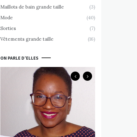
Maillots de bain grande taille
(3)
Mode
(40)
Sorties
(7)
Vêtements grande taille
(16)
ON PARLE D’ELLES
Body Positive
Chemin d’accept
nue avec Valérie
MARS 10, 2020