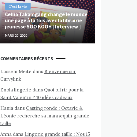
C'est la vie
Cellia Takamgang change le monde
une page à la fois avec la librairie
jeunesse SOO KOOH [ Interview ]
MARS 20, 2020
COMMENTAIRES RÉCENTS
Losseni Meite
dans
Bienvenue sur
Curvylink
Enola lingerie
dans
Quoi offrir pour la
Saint Valentin ? 10 idées cadeaux
Hania
dans
Casting ronde : Octavie &
Léonie recherche sa mannequin grande
taille
Anna
dans
Lingerie grande taille : Nos 15