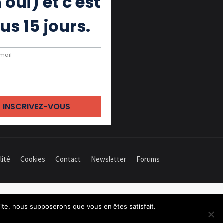
 oui) et c'est
us 15 jours.
ochant cette case, j'accepte de
 des emails
lité
Cookies
Contact
Newsletter
Forums
 site, nous supposerons que vous en êtes satisfait.