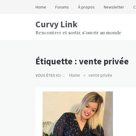
Skip
Home
Forums
À propos
Newsletter
C
to
content
Curvy Link
Rencontrer et sortir, s'ouvrir au monde
Étiquette :
vente privée
»
Home
vente privée
VOUS ÊTES ICI : :