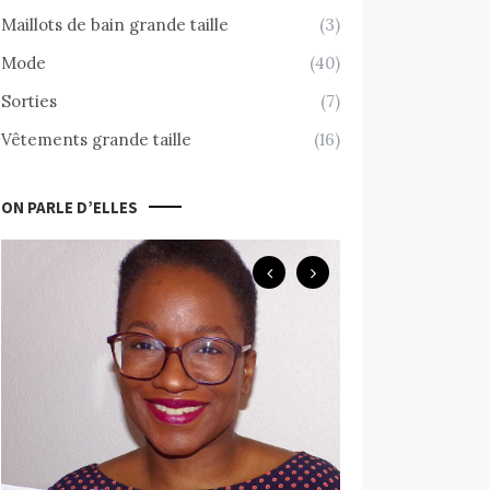
Maillots de bain grande taille
(3)
Mode
(40)
Sorties
(7)
Vêtements grande taille
(16)
ON PARLE D’ELLES
Body Positive
Chemin d’accept
nue avec Valérie
MARS 10, 2020