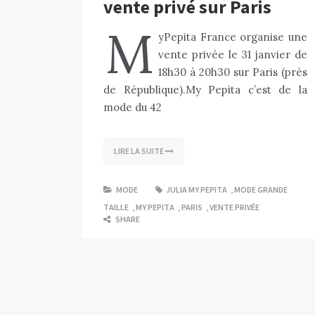
vente privé sur Paris
M
yPepita France organise une
vente privée le 31 janvier de
18h30 à 20h30 sur Paris (près
de République).My Pepita c’est de la
mode du 42
LIRE LA SUITE
MODE
JULIA MY PEPITA
,
MODE GRANDE
TAILLE
,
MY PEPITA
,
PARIS
,
VENTE PRIVÉE
SHARE