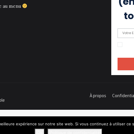
(eh
ce au menu
to
En c
recevoir
À propos
Confidentia
ple
eilleure expérience sur notre site web. Si vous continuez à utiliser ce
Ok
Politique de confidentialité