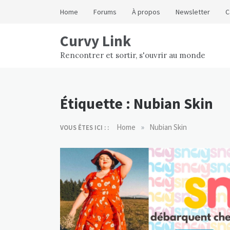
Skip
Home
Forums
À propos
Newsletter
C
to
content
Curvy Link
Rencontrer et sortir, s'ouvrir au monde
Étiquette :
Nubian Skin
»
Home
Nubian Skin
VOUS ÊTES ICI : :