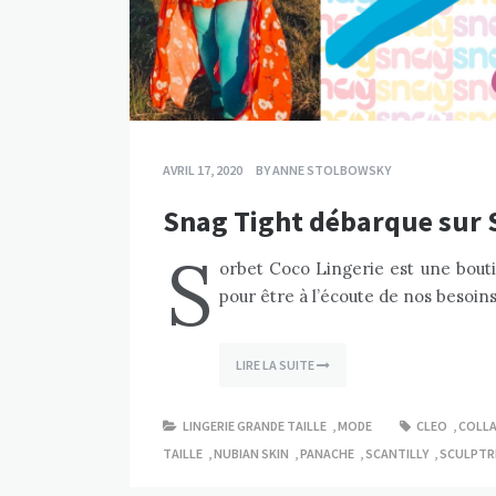
AVRIL 17, 2020
BY
ANNE STOLBOWSKY
Snag Tight débarque sur S
S
orbet Coco Lingerie est une bouti
pour être à l’écoute de nos besoin
LIRE LA SUITE
LINGERIE GRANDE TAILLE
,
MODE
CLEO
,
COLLA
TAILLE
,
NUBIAN SKIN
,
PANACHE
,
SCANTILLY
,
SCULPTR