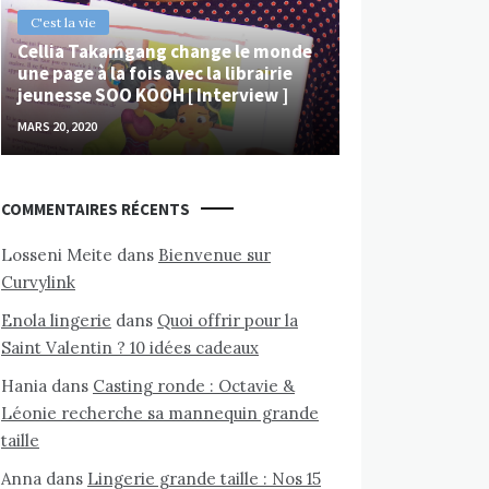
C'est la vie
Cellia Takamgang change le monde
une page à la fois avec la librairie
jeunesse SOO KOOH [ Interview ]
MARS 20, 2020
COMMENTAIRES RÉCENTS
Losseni Meite
dans
Bienvenue sur
Curvylink
Enola lingerie
dans
Quoi offrir pour la
Saint Valentin ? 10 idées cadeaux
Hania
dans
Casting ronde : Octavie &
Léonie recherche sa mannequin grande
taille
Anna
dans
Lingerie grande taille : Nos 15