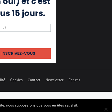
 oui) et c'est
us 15 jours.
ochant cette case, j'accepte de
 des emails
lité
Cookies
Contact
Newsletter
Forums
 site, nous supposerons que vous en êtes satisfait.