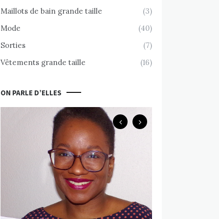
Maillots de bain grande taille
(3)
Mode
(40)
Sorties
(7)
Vêtements grande taille
(16)
ON PARLE D’ELLES
Body Positive
Chemin d’accept
nue avec Valérie
MARS 10, 2020