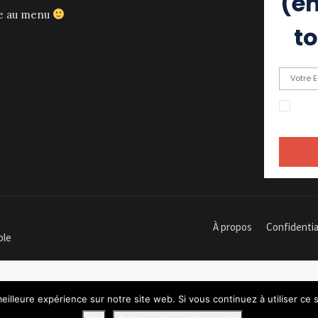
(eh
ce au menu
to
En c
recevoir
À propos
Confidentia
ple
eilleure expérience sur notre site web. Si vous continuez à utiliser ce