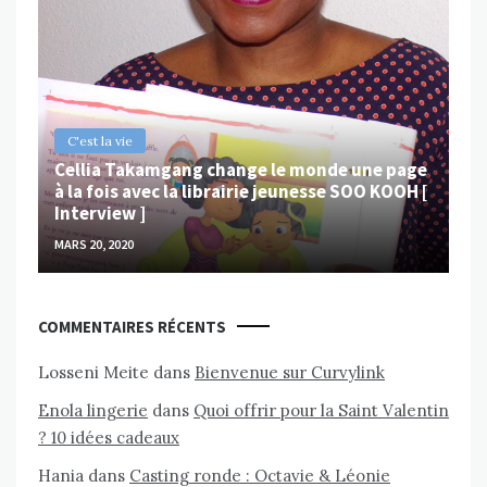
B
Ch
ps
Va
MAR
C'est la vie
Cellia Takamgang change le monde une page
à la fois avec la librairie jeunesse SOO KOOH [
Interview ]
MARS 20, 2020
COMMENTAIRES RÉCENTS
Losseni Meite
dans
Bienvenue sur Curvylink
Enola lingerie
dans
Quoi offrir pour la Saint Valentin
? 10 idées cadeaux
Hania
dans
Casting ronde : Octavie & Léonie