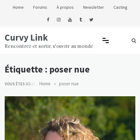
Skip
Home
Forums
À propos
Newsletter
Casting
to
content
Curvy Link
Rencontrer et sortir, s'ouvrir au monde
Étiquette :
poser nue
»
Home
poser nue
VOUS ÊTES ICI : :