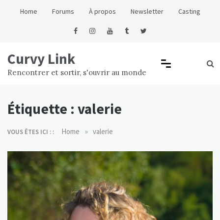
Skip
Home
Forums
À propos
Newsletter
Casting
to
content
Curvy Link
Rencontrer et sortir, s'ouvrir au monde
Étiquette :
valerie
»
Home
valerie
VOUS ÊTES ICI : :