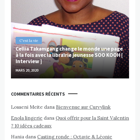
B
Ch
ps
Va
MAR
C'est la vie
Cellia Takamgang change le monde une page
à la fois avec la librairie jeunesse SOO KOOH [
Interview ]
MARS 20, 2020
COMMENTAIRES RÉCENTS
Losseni Meite
dans
Bienvenue sur Curvylink
Enola lingerie
dans
Quoi offrir pour la Saint Valentin
? 10 idées cadeaux
Hania
dans
Casting ronde : Octavie & Léonie