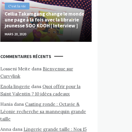
C'est la vie
Cellia Takamgang change le monde
une page à la fois avec la librairie
jeunesse SOO KOOH [ Interview ]
MARS 20, 2020
COMMENTAIRES RÉCENTS
Losseni Meite
dans
Bienvenue sur
Curvylink
Enola lingerie
dans
Quoi offrir pour la
Saint Valentin ? 10 idées cadeaux
Hania
dans
Casting ronde : Octavie &
Léonie recherche sa mannequin grande
taille
Anna
dans
Lingerie grande taille : Nos 15