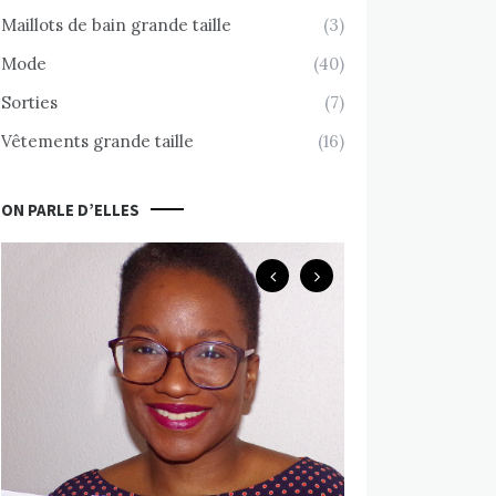
Maillots de bain grande taille
(3)
Mode
(40)
Sorties
(7)
Vêtements grande taille
(16)
ON PARLE D’ELLES
Body Positive
Chemin d’accept
nue avec Valérie
MARS 10, 2020