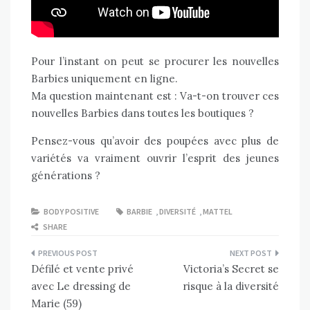
Pour l’instant
on peut se procurer les nouvelles
Barbies uniquement en ligne.
Ma question maintenant est : Va-t-on trouver ces
nouvelles Barbies dans toutes les boutiques ?
Pensez-vous qu’avoir des poupées avec plus de
variétés va vraiment ouvrir l’esprit des jeunes
générations ?
BODY POSITIVE
BARBIE
,
DIVERSITÉ
,
MATTEL
SHARE
Navigation
Défilé et vente privé
Victoria’s Secret se
de
avec Le dressing de
risque à la diversité
l’article
Marie (59)