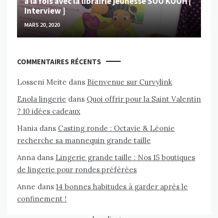
à la fois avec la librairie jeunesse SOO KOOH [
Interview ]
MARS 20, 2020
COMMENTAIRES RÉCENTS
Losseni Meite
dans
Bienvenue sur Curvylink
Enola lingerie
dans
Quoi offrir pour la Saint Valentin
? 10 idées cadeaux
Hania
dans
Casting ronde : Octavie & Léonie
recherche sa mannequin grande taille
Anna
dans
Lingerie grande taille : Nos 15 boutiques
de lingerie pour rondes préférées
Anne
dans
14 bonnes habitudes à garder après le
confinement !