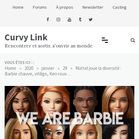
Skip
Home
Forums
À propos
Newsletter
Casting
to
content
Curvy Link
Rencontrer et sortir, s'ouvrir au monde
VOUS ÊTES ICI : :
»
»
»
»
Home
2020
janvier
29
Mattel joue la diversité :
Barbie chauve, vitiligo, Ken roux…