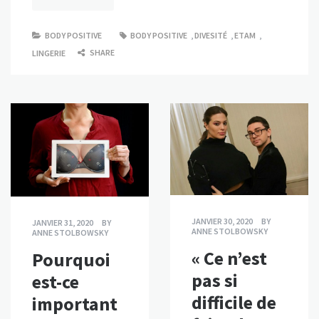
BODY POSITIVE
BODY POSITIVE
,
DIVESITÉ
,
ETAM
,
SHARE
LINGERIE
JANVIER 30, 2020
BY
JANVIER 31, 2020
BY
ANNE STOLBOWSKY
ANNE STOLBOWSKY
« Ce n’est
Pourquoi
pas si
est-ce
difficile de
important