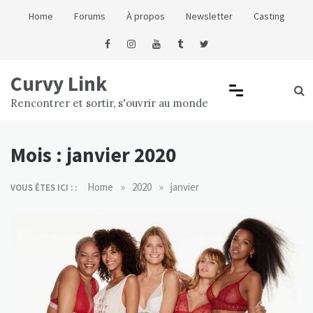
Skip
Home
Forums
À propos
Newsletter
Casting
to
content
Curvy Link
Rencontrer et sortir, s'ouvrir au monde
Mois :
janvier 2020
»
»
Home
2020
janvier
VOUS ÊTES ICI : :