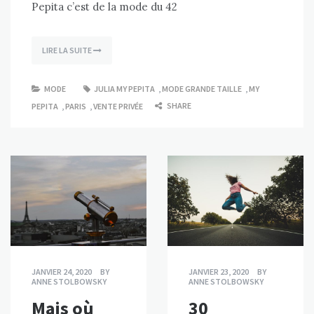
Pepita c’est de la mode du 42
LIRE LA SUITE
MODE
JULIA MY PEPITA
,
MODE GRANDE TAILLE
,
MY
SHARE
PEPITA
,
PARIS
,
VENTE PRIVÉE
JANVIER 24, 2020
BY
JANVIER 23, 2020
BY
ANNE STOLBOWSKY
ANNE STOLBOWSKY
Mais où
30