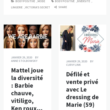
BODY POSITIVE
,
MODE
BODY POSITIVE
,
DIVERSITÉ
,
SHARE
LINGERIE
,
VICTORIA'S SECRET
JANVIER 29, 2020
BY
ANNE STOLBOWSKY
JANVIER 29, 2020
BY
CURVY LINK
Mattel joue
Défilé et
la diversité
vente privé
: Barbie
avec Le
chauve,
dressing de
vitiligo,
Marie (59)
Ken roux…