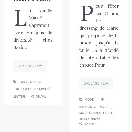
P
our fêter
L
a famille
ses 3 ans,
Mattel
Le
s’agrandit
dressing de Marie
avec en plus de
qui propose de la
diversité chez
mode jusqu’à la
Barbie
taille 56 a décidé
de bien faire les
choses.Pour
LIRE LA SUITE
BODY POSITIVE
LIRE LA SUITE
BARBIE
,
DIVERSITÉ
,
SHARE
MATTEL
MODE
DRESSING DE MARIE
,
MODE GRANDE TAILLE
,
VENTE PRIVÉE
SHARE