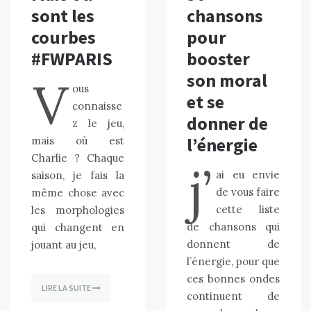
sont les
chansons
courbes
pour
#FWPARIS
booster
son moral
V
ous
et se
connaisse
donner de
z le jeu,
l’énergie
mais où est
Charlie ? Chaque
j’
ai eu envie
saison, je fais la
de vous faire
même chose avec
cette liste
les morphologies
de chansons qui
qui changent en
donnent de
jouant au jeu,
l’énergie, pour que
ces bonnes ondes
LIRE LA SUITE
continuent de