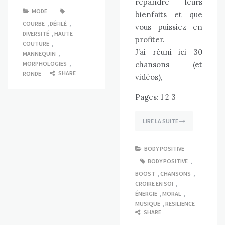
repandre leurs
MODE
bienfaits et que
COURBE
,
DÉFILÉ
,
vous puissiez en
DIVERSITÉ
,
HAUTE
profiter.
COUTURE
,
J’ai réuni ici 30
MANNEQUIN
,
MORPHOLOGIES
,
chansons (et
SHARE
RONDE
vidéos),
Pages:
1
2
3
LIRE LA SUITE
BODY POSITIVE
BODY POSITIVE
,
BOOST
,
CHANSONS
,
CROIRE EN SOI
,
ÉNERGIE
,
MORAL
,
MUSIQUE
,
RESILIENCE
SHARE