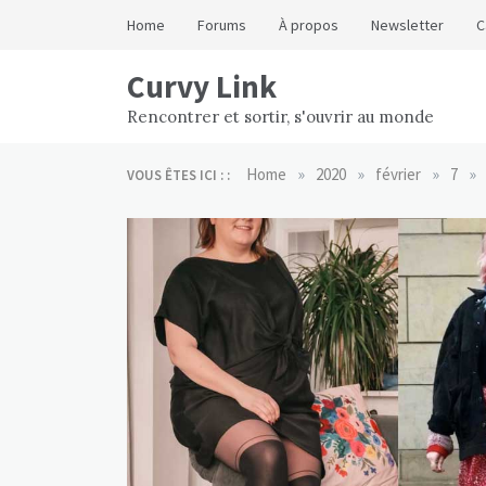
Skip
Home
Forums
À propos
Newsletter
C
to
content
Curvy Link
Rencontrer et sortir, s'ouvrir au monde
»
»
»
»
Home
2020
février
7
VOUS ÊTES ICI : :