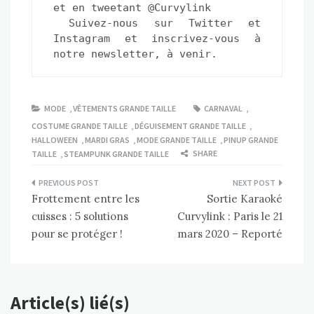
et en tweetant @Curvylink 
 Suivez-nous sur 
Twitter
 et
Instagram
 et 
inscrivez-vous à 
notre newsletter, à venir.
MODE
,
VÊTEMENTS GRANDE TAILLE
CARNAVAL
,
COSTUME GRANDE TAILLE
,
DÉGUISEMENT GRANDE TAILLE
,
HALLOWEEN
,
MARDI GRAS
,
MODE GRANDE TAILLE
,
PINUP GRANDE
SHARE
TAILLE
,
STEAMPUNK GRANDE TAILLE
Navigation
Frottement entre les
Sortie Karaoké
de
cuisses : 5 solutions
Curvylink : Paris le 21
l’article
pour se protéger !
mars 2020 – Reporté
Article(s) lié(s)