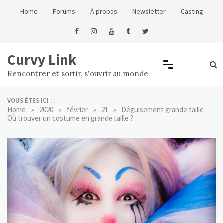
Skip
Home
Forums
À propos
Newsletter
Casting
to
content
Curvy Link
Rencontrer et sortir, s'ouvrir au monde
VOUS ÊTES ICI : :
»
»
»
»
Home
2020
février
21
Déguisement grande taille :
Où trouver un costume en grande taille ?