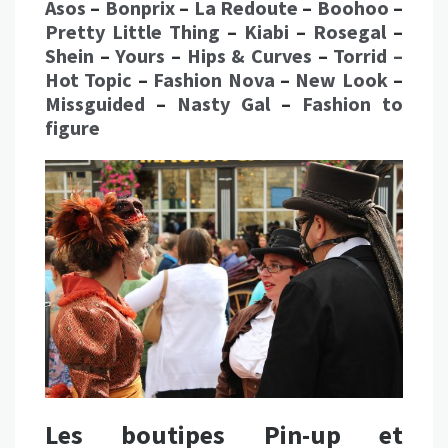
Asos
–
Bonprix
–
La Redoute
–
Boohoo
–
Pretty Little Thing
–
Kiabi
–
Rosegal
–
Shein
–
Yours
–
Hips & Curves
–
Torrid –
Hot Topic
–
Fashion Nova
–
New Look
–
Missguided
–
Nasty Gal
–
Fashion to
figure
Les boutipes Pin-up et