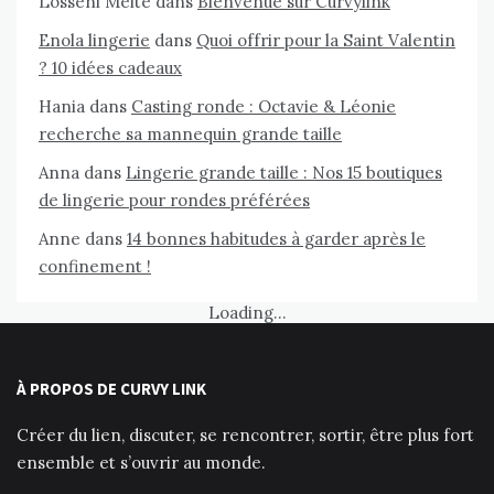
Losseni Meite
dans
Bienvenue sur Curvylink
Enola lingerie
dans
Quoi offrir pour la Saint Valentin
? 10 idées cadeaux
Hania
dans
Casting ronde : Octavie & Léonie
recherche sa mannequin grande taille
Anna
dans
Lingerie grande taille : Nos 15 boutiques
de lingerie pour rondes préférées
Anne
dans
14 bonnes habitudes à garder après le
confinement !
Loading...
À PROPOS DE CURVY LINK
Créer du lien, discuter, se rencontrer, sortir, être plus fort
ensemble et s’ouvrir au monde.