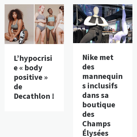
Nike met
L’hypocrisi
des
e « body
mannequin
positive »
s inclusifs
de
dans sa
Decathlon !
boutique
des
Champs
Élysées