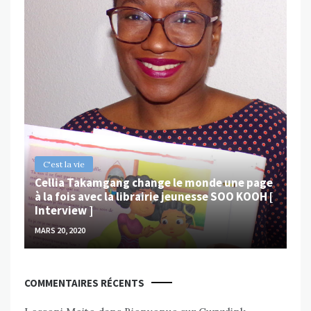
B
Ch
ps
Va
MAR
C'est la vie
Cellia Takamgang change le monde une page
à la fois avec la librairie jeunesse SOO KOOH [
Interview ]
MARS 20, 2020
COMMENTAIRES RÉCENTS