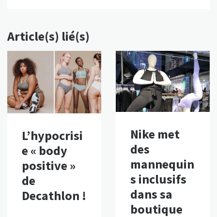
Article(s) lié(s)
Nike met
L’hypocrisi
des
e « body
mannequin
positive »
s inclusifs
de
dans sa
Decathlon !
boutique