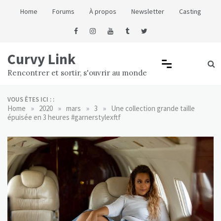
Skip
Home
Forums
À propos
Newsletter
Casting
to
content
Curvy Link
Rencontrer et sortir, s'ouvrir au monde
VOUS ÊTES ICI : :
»
»
»
»
Home
2020
mars
3
Une collection grande taille
épuisée en 3 heures #garnerstylexftf