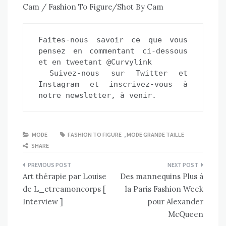
Cam / Fashion To Figure/Shot By Cam
Faites-nous savoir ce que vous 
pensez en commentant ci-dessous 
et en tweetant @Curvylink 
 Suivez-nous sur 
Twitter
 et
Instagram
 et 
inscrivez-vous à 
notre newsletter, à venir.
MODE
FASHION TO FIGURE
,
MODE GRANDE TAILLE
SHARE
Navigation
Art thérapie par Louise
Des mannequins Plus à
de
de L_etreamoncorps [
la Paris Fashion Week
l’article
Interview ]
pour Alexander
McQueen