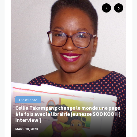
B
Ch
ps
Va
MAR
C'est la vie
Cellia Takamgang change le monde une page
à la fois avec la librairie jeunesse SOO KOOH [
Interview ]
MARS 20, 2020