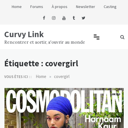
Skip
Home
Forums
À propos
Newsletter
Casting
to
content
Curvy Link
Rencontrer et sortir, s'ouvrir au monde
Étiquette :
covergirl
»
Home
covergirl
VOUS ÊTES ICI : :