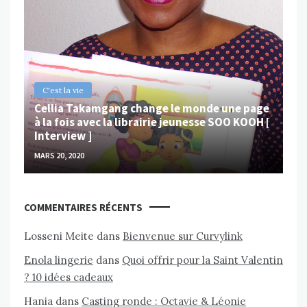
B
Ch
ps
Va
MAR
C'est la vie
Cellia Takamgang change le monde une page
à la fois avec la librairie jeunesse SOO KOOH [
Interview ]
MARS 20, 2020
COMMENTAIRES RÉCENTS
Losseni Meite
dans
Bienvenue sur Curvylink
Enola lingerie
dans
Quoi offrir pour la Saint Valentin
? 10 idées cadeaux
Hania
dans
Casting ronde : Octavie & Léonie