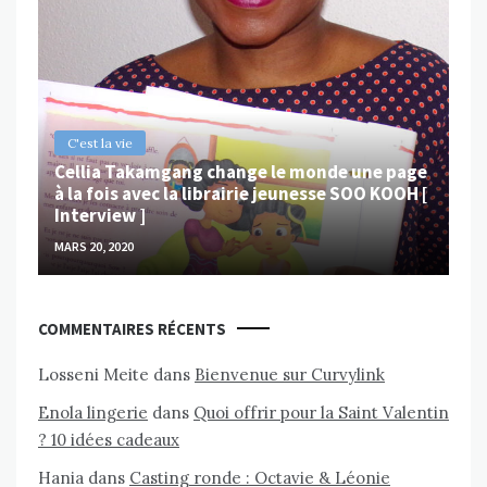
B
Ch
ps
Va
MAR
C'est la vie
Cellia Takamgang change le monde une page
à la fois avec la librairie jeunesse SOO KOOH [
Interview ]
MARS 20, 2020
COMMENTAIRES RÉCENTS
Losseni Meite
dans
Bienvenue sur Curvylink
Enola lingerie
dans
Quoi offrir pour la Saint Valentin
? 10 idées cadeaux
Hania
dans
Casting ronde : Octavie & Léonie