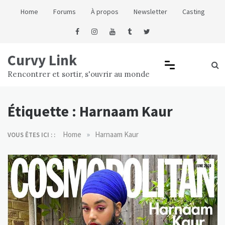
Skip
Home
Forums
À propos
Newsletter
Casting
to
content
Curvy Link
Rencontrer et sortir, s'ouvrir au monde
Étiquette :
Harnaam Kaur
»
Home
Harnaam Kaur
VOUS ÊTES ICI : :