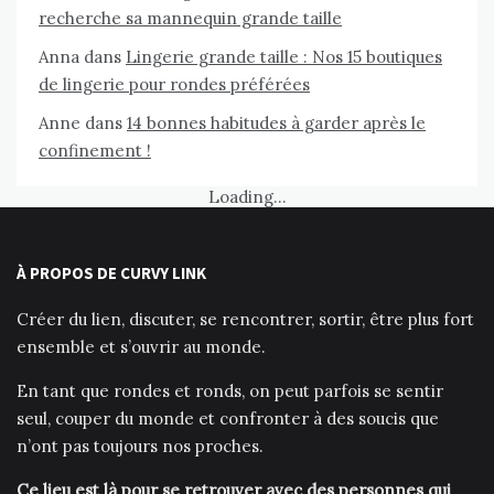
recherche sa mannequin grande taille
Anna
dans
Lingerie grande taille : Nos 15 boutiques
de lingerie pour rondes préférées
Anne
dans
14 bonnes habitudes à garder après le
confinement !
Loading...
À PROPOS DE CURVY LINK
Créer du lien, discuter, se rencontrer, sortir, être plus fort
ensemble et s’ouvrir au monde.
En tant que rondes et ronds, on peut parfois se sentir
seul, couper du monde et confronter à des soucis que
n’ont pas toujours nos proches.
Ce lieu est là pour se retrouver avec des personnes qui