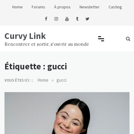
Skip
Home
Forums
À propos
Newsletter
Casting
to
content
Curvy Link
Rencontrer et sortir, s'ouvrir au monde
Étiquette :
gucci
»
Home
gucci
VOUS ÊTES ICI : :