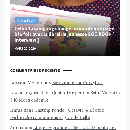
MAR
C'est la vie
Cellia Takamgang change le monde une page
à la fois avec la librairie jeunesse SOO KOOH [
Interview ]
MARS 20, 2020
COMMENTAIRES RÉCENTS
Losseni Meite
dans
Bienvenue sur Curvylink
Enola lingerie
dans
Quoi offrir pour la Saint Valentin
? 10 idées cadeaux
Hania
dans
Casting ronde : Octavie & Léonie
recherche sa mannequin grande taille
Anna
dans
Lingerie grande taille : Nos 15 boutiques