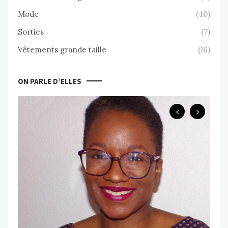
Mode
(40)
Sorties
(7)
Vêtements grande taille
(16)
ON PARLE D’ELLES
B
Ch
ps
Va