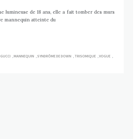
e lumineuse de 18 ans, elle a fait tomber des murs
re mannequin atteinte du
,
GUCCI
,
MANNEQUIN
,
SYNDRÔME DE DOWN
,
TRISOMIQUE
,
VOGUE
,