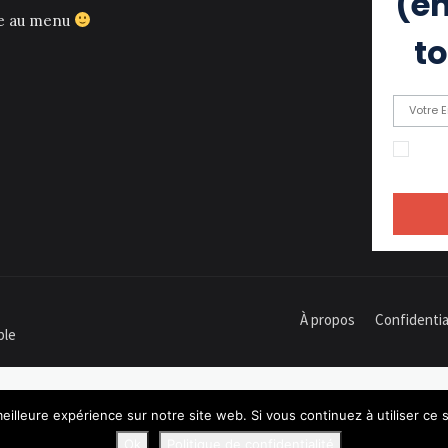
(eh
ce au menu
to
En c
recevoir
À propos
Confidentia
ple
eilleure expérience sur notre site web. Si vous continuez à utiliser ce
Ok
Politique de confidentialité