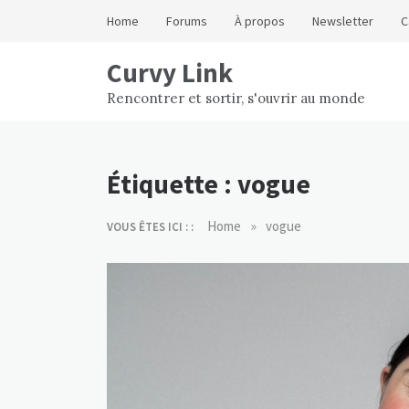
Skip
Home
Forums
À propos
Newsletter
C
to
content
Curvy Link
Rencontrer et sortir, s'ouvrir au monde
Étiquette :
vogue
»
Home
vogue
VOUS ÊTES ICI : :