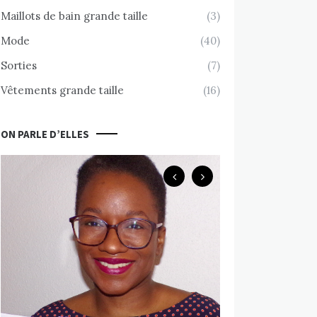
Maillots de bain grande taille
(3)
Mode
(40)
Sorties
(7)
Vêtements grande taille
(16)
ON PARLE D’ELLES
Body Positive
Chemin d’accept
nue avec Valérie
MARS 10, 2020