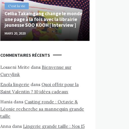
C'est la vie
Cellia Takamgang change le monde
une page à la fois avec la librairie
jeunesse SOO KOOH [ Interview ]
MARS 20, 2020
COMMENTAIRES RÉCENTS
Losseni Meite
dans
Bienvenue sur
Curvylink
Enola lingerie
dans
Quoi offrir pour la
Saint Valentin ? 10 idées cadeaux
Hania
dans
Casting ronde : Octavie &
Léonie recherche sa mannequin grande
taille
Anna
dans
Lingerie grande taille : Nos 15