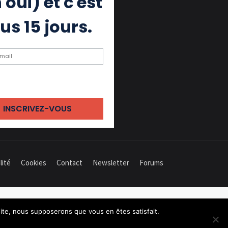
 oui) et c'est
us 15 jours.
ochant cette case, j'accepte de
 des emails
lité
Cookies
Contact
Newsletter
Forums
 site, nous supposerons que vous en êtes satisfait.