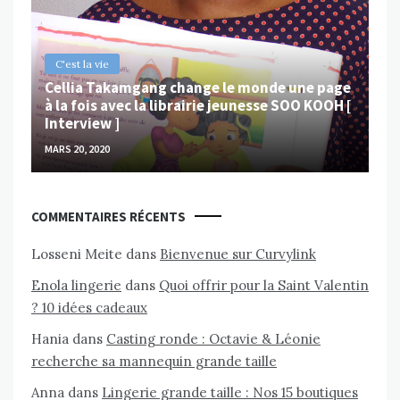
MAR
C'est la vie
Cellia Takamgang change le monde une page
à la fois avec la librairie jeunesse SOO KOOH [
Interview ]
MARS 20, 2020
COMMENTAIRES RÉCENTS
Losseni Meite
dans
Bienvenue sur Curvylink
Enola lingerie
dans
Quoi offrir pour la Saint Valentin
? 10 idées cadeaux
Hania
dans
Casting ronde : Octavie & Léonie
recherche sa mannequin grande taille
Anna
dans
Lingerie grande taille : Nos 15 boutiques