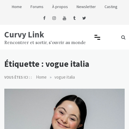
Skip
Home
Forums
À propos
Newsletter
Casting
to
content
Curvy Link
Rencontrer et sortir, s'ouvrir au monde
Étiquette :
vogue italia
»
Home
vogue italia
VOUS ÊTES ICI : :