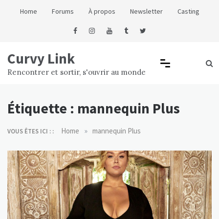
Skip
Home
Forums
À propos
Newsletter
Casting
to
content
Curvy Link
Rencontrer et sortir, s'ouvrir au monde
Étiquette :
mannequin Plus
»
Home
mannequin Plus
VOUS ÊTES ICI : :