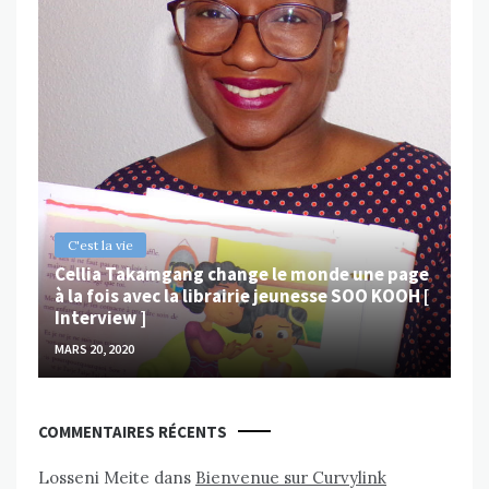
B
Ch
ps
Va
MAR
C'est la vie
Cellia Takamgang change le monde une page
à la fois avec la librairie jeunesse SOO KOOH [
Interview ]
MARS 20, 2020
COMMENTAIRES RÉCENTS
Losseni Meite
dans
Bienvenue sur Curvylink