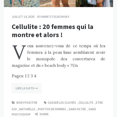
JUILLET 14, 2020
BY
ANNE STOLBOWSKY
Cellulite : 20 femmes qui la
montre et alors !
V
ous souvenez-vous de ce temps où les
femmes à la peau lisse semblaient avoir
le monopole des couvertures de
magazine et du « beach body » ?Un
Pages:
1
2
3
4
LIRE LA SUITE
BODY POSITIVE
CASSER LES CLICHÉS
,
CELLULITE
,
ETRE
SOI
,
NATURELLE
,
PHOTOS DE FEMMES
,
SANS FILTRE
,
SANS
SHARE
PHOTOSHOP