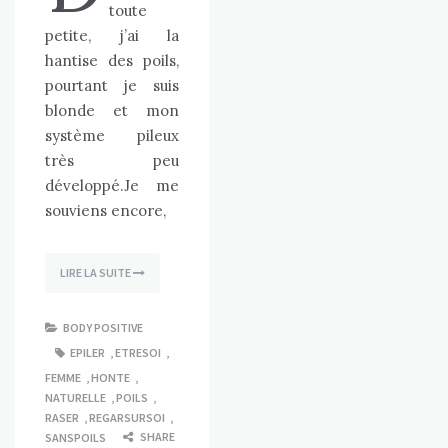
toute
petite, j’ai la
hantise des poils,
pourtant je suis
blonde et mon
système pileux
très peu
développé.Je me
souviens encore,
LIRE LA SUITE
BODY POSITIVE
EPILER
,
ETRESOI
,
FEMME
,
HONTE
,
NATURELLE
,
POILS
,
RASER
,
REGARSURSOI
,
SHARE
SANSPOILS