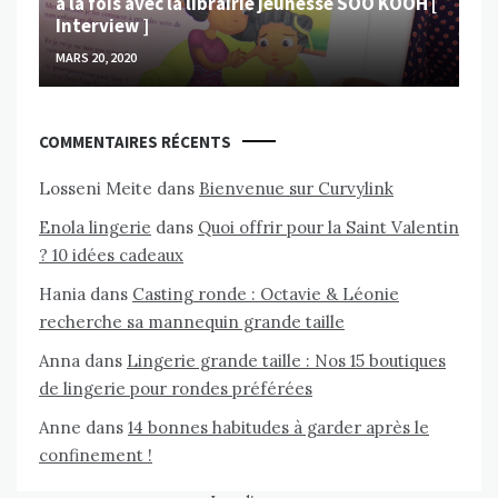
à la fois avec la librairie jeunesse SOO KOOH [
Interview ]
MARS 20, 2020
COMMENTAIRES RÉCENTS
Losseni Meite
dans
Bienvenue sur Curvylink
Enola lingerie
dans
Quoi offrir pour la Saint Valentin
? 10 idées cadeaux
Hania
dans
Casting ronde : Octavie & Léonie
recherche sa mannequin grande taille
Anna
dans
Lingerie grande taille : Nos 15 boutiques
de lingerie pour rondes préférées
Anne
dans
14 bonnes habitudes à garder après le
confinement !