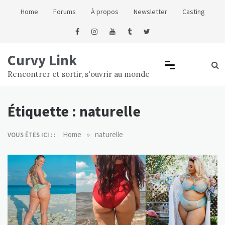
Skip
Home
Forums
À propos
Newsletter
Casting
to
content
Curvy Link
Rencontrer et sortir, s'ouvrir au monde
Étiquette :
naturelle
»
Home
naturelle
VOUS ÊTES ICI : :