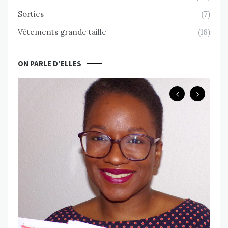
Sorties
(7)
Vêtements grande taille
(16)
ON PARLE D’ELLES
B
Ch
ps
Va
MAR