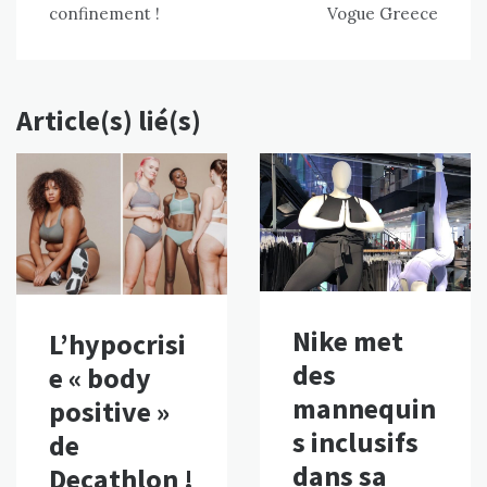
l’article
confinement !
Vogue Greece
Article(s) lié(s)
Nike met
L’hypocrisi
des
e « body
mannequin
positive »
s inclusifs
de
dans sa
Decathlon !