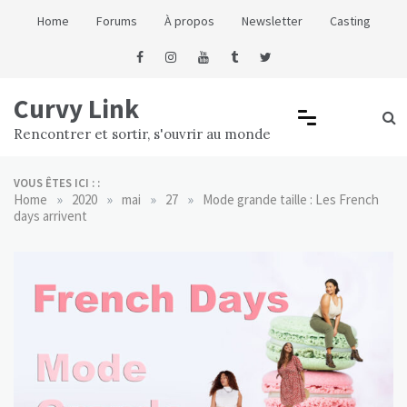
Skip
Home
Forums
À propos
Newsletter
Casting
to
content
Curvy Link
Rencontrer et sortir, s'ouvrir au monde
VOUS ÊTES ICI : :
»
»
»
»
Home
2020
mai
27
Mode grande taille : Les French
days arrivent