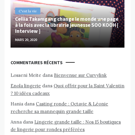
C'est la vie
Cellia Takamgang change le monde une page
à la fois avec la librairie jeunesse SOO KOOH [
Interview ]
MARS 20, 2020
COMMENTAIRES RÉCENTS
Losseni Meite
dans
Bienvenue sur Curvylink
Enola lingerie
dans
Quoi offrir pour la Saint Valentin
? 10 idées cadeaux
Hania
dans
Casting ronde : Octavie & Léonie
recherche sa mannequin grande taille
Anna
dans
Lingerie grande taille : Nos 15 boutiques
de lingerie pour rondes préférées