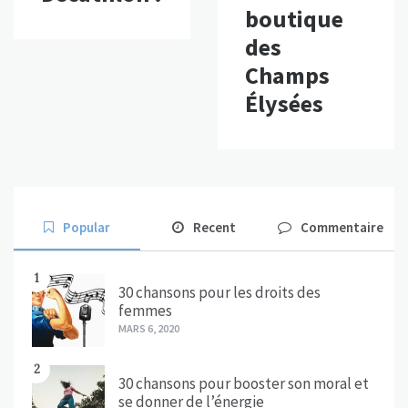
boutique
des
Champs
Élysées
Popular
Recent
Commentaire
1
30 chansons pour les droits des
femmes
MARS 6, 2020
2
30 chansons pour booster son moral et
se donner de l’énergie